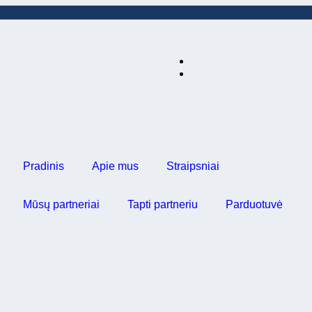
Pradinis
Apie mus
Straipsniai
Mūsų partneriai
Tapti partneriu
Parduotuvė