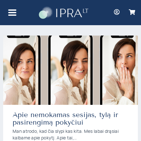
Žyma:
Darbdavys
Apie nemokamas sesijas, tylą ir
pasirengimą pokyčiui
Man atrodo, kad čia slypi kas kita. Mes labai drąsiai
kalbame apie pokytį. Apie tai,…