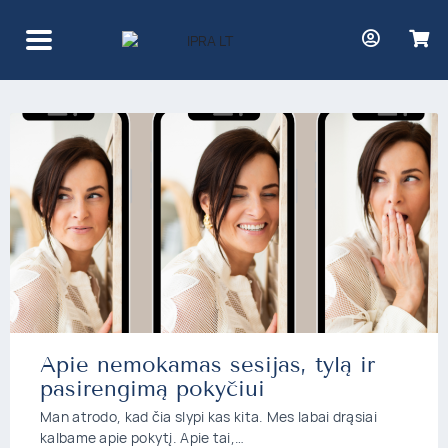
Žyma:
darbuotojas
Apie nemokamas sesijas, tylą ir
pasirengimą pokyčiui
Man atrodo, kad čia slypi kas kita. Mes labai drąsiai
kalbame apie pokytį. Apie tai,…